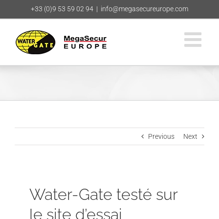
Skip
+33 (0)9 53 59 02 94
|
info@megasecureurope.com
to
content
Previous
Next
Water-Gate testé sur
le site d’essai