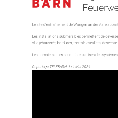
Feuerwe
Le site d’entraînement de Wangen an der Aare apparti
Les installations submersibles permettent de dévers
ville (chaussée, bordures, trottoir, escaliers, descent
Les pompiers et les secouristes utilisent les systèmes 
Reportage TELEBÄRN du 4 Mai 2024