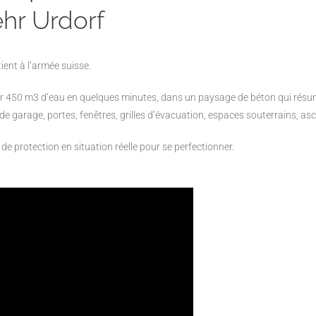
hr Urdorf
ent à l’armée suisse.
er 450 m3 d’eau en quelques minutes, dans un paysage de béton qui résum
e de garage, portes, fenêtres, grilles d’évacuation, espaces souterrains, asc
de protection en situation réelle pour se perfectionner.