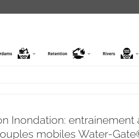
erdams
Retention
Rivers
on Inondation: entrainement à 
ouples mobiles Water-Gate© 