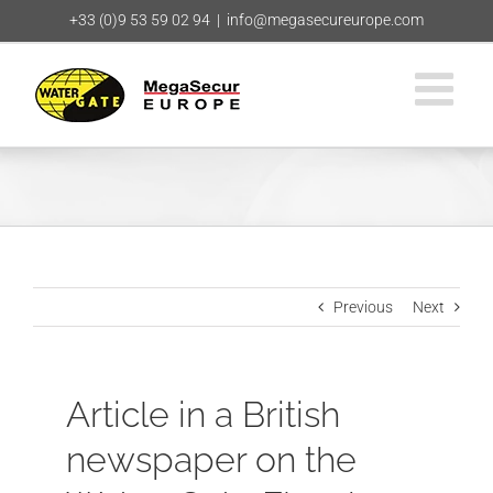
Skip
+33 (0)9 53 59 02 94
|
info@megasecureurope.com
to
content
Previous
Next
Article in a British
newspaper on the